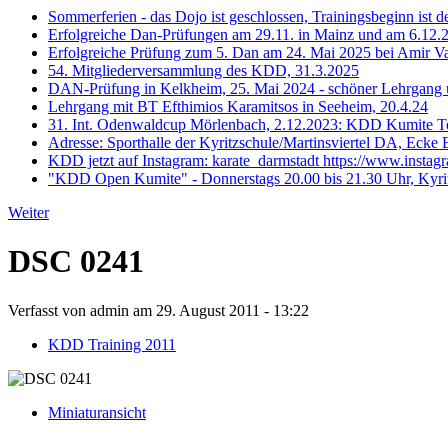
Sommerferien - das Dojo ist geschlossen, Trainingsbeginn ist d
Erfolgreiche Dan-Prüfungen am 29.11. in Mainz und am 6.12.
Erfolgreiche Prüfung zum 5. Dan am 24. Mai 2025 bei Amir 
54. Mitgliederversammlung des KDD, 31.3.2025
DAN-Prüfung in Kelkheim, 25. Mai 2024 - schöner Lehrgang u
Lehrgang mit BT Efthimios Karamitsos in Seeheim, 20.4.24
31. Int. Odenwaldcup Mörlenbach, 2.12.2023: KDD Kumite Te
Adresse: Sporthalle der Kyritzschule/Martinsviertel DA, Ecke 
KDD jetzt auf Instagram: karate_darmstadt https://www.instag
"KDD Open Kumite" - Donnerstags 20.00 bis 21.30 Uhr, Kyrit
Weiter
DSC 0241
Verfasst von admin am 29. August 2011 - 13:22
KDD Training 2011
Miniaturansicht