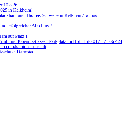
er 10.8.26.
2025 in Kelkheim!
Valadkhani und Thomas Schwebe in Kelkheim/Taunus
nd erfolgreicher Abschluss!
am auf Platz 1
Emil- und Ploennisstrasse - Parkplatz im Hof - Info 0171-71 66 424
ram.com/karate_darmstadt
zschule, Darmstadt