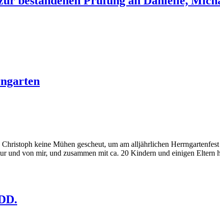
ur bestandenen Prüfung an Danielle, Micha
rngarten
hristoph keine Mühen gescheut, um am alljährlichen Herrngartenfest t
tur und von mir, und zusammen mit ca. 20 Kindern und einigen Eltern 
KDD.