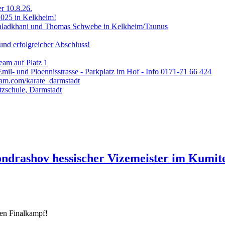
er 10.8.26.
2025 in Kelkheim!
Valadkhani und Thomas Schwebe in Kelkheim/Taunus
nd erfolgreicher Abschluss!
am auf Platz 1
Emil- und Ploennisstrasse - Parkplatz im Hof - Info 0171-71 66 424
ram.com/karate_darmstadt
zschule, Darmstadt
ondrashov hessischer Vizemeister im Kumite
en Finalkampf!