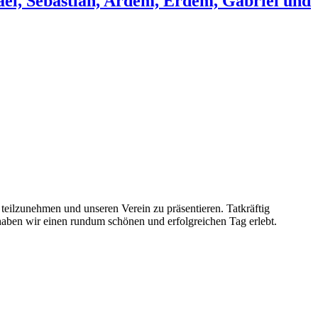
el, Sebastian, Ardem, Erdem, Gabriel und
eilzunehmen und unseren Verein zu präsentieren. Tatkräftig
haben wir einen rundum schönen und erfolgreichen Tag erlebt.