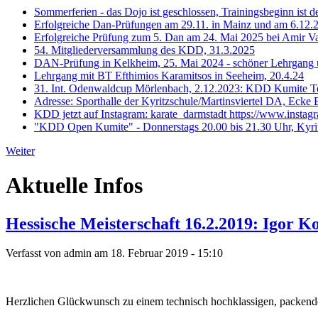
Sommerferien - das Dojo ist geschlossen, Trainingsbeginn ist d
Erfolgreiche Dan-Prüfungen am 29.11. in Mainz und am 6.12.
Erfolgreiche Prüfung zum 5. Dan am 24. Mai 2025 bei Amir 
54. Mitgliederversammlung des KDD, 31.3.2025
DAN-Prüfung in Kelkheim, 25. Mai 2024 - schöner Lehrgang u
Lehrgang mit BT Efthimios Karamitsos in Seeheim, 20.4.24
31. Int. Odenwaldcup Mörlenbach, 2.12.2023: KDD Kumite Te
Adresse: Sporthalle der Kyritzschule/Martinsviertel DA, Ecke 
KDD jetzt auf Instagram: karate_darmstadt https://www.instag
"KDD Open Kumite" - Donnerstags 20.00 bis 21.30 Uhr, Kyrit
Weiter
Aktuelle Infos
Hessische Meisterschaft 16.2.2019: Igor K
Verfasst von admin am 18. Februar 2019 - 15:10
Herzlichen Glückwunsch zu einem technisch hochklassigen, packend